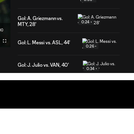
Gol: A. Griezmann vs.
0:24
MTY, 28'
00
ration
Gol: L. Messi vs. ASL, 44'
dir
Fullscreen
0:26
mecast
Gol: J. Julio vs. VAN, 40'
0:34
Gol de penal: T. Smalls
0:35
vs. PUM, 78'
Gol: A. Goodwin vs. PUM,
0:50
50'