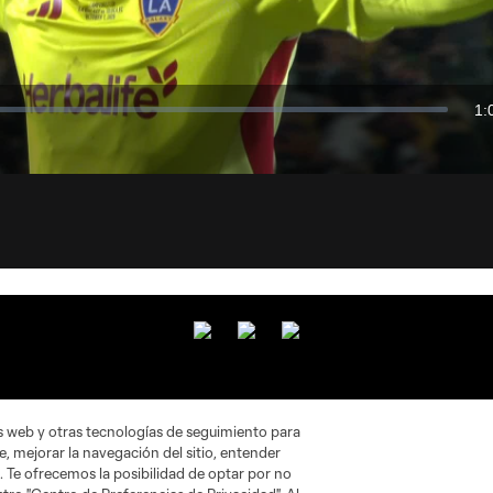
Video
1:
Du
Difun
a
Chro
as web y otras tecnologías de seguimiento para
Legal
, mejorar la navegación del sitio, entender
. Te ofrecemos la posibilidad de optar por no