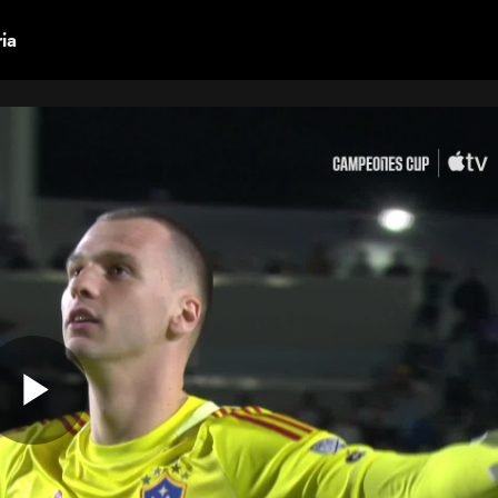
ria
Play