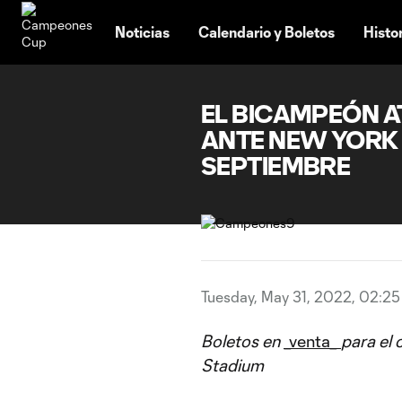
TENT
Noticias
Calendario y Boletos
Histo
EL BICAMPEÓN A
ANTE NEW YORK 
SEPTIEMBRE
Tuesday, May 31, 2022, 02:2
Boletos en
_venta_
para el
Stadium