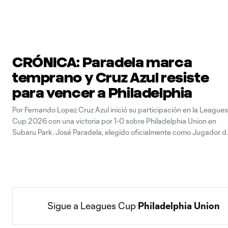
CRÓNICA: Paradela marca
temprano y Cruz Azul resiste
para vencer a Philadelphia
Por Fernando Lopez Cruz Azul inició su participación en la Leagues
Cup 2026 con una victoria por 1-0 sobre Philadelphia Union en
Subaru Park. José Paradela, elegido oficialmente como Jugador d
Partido, marcó el único gol al minuto 3, mientras Kevin Mier sostuvo
la ventaja durante la reacción del conjunto
Sigue a Leagues Cup 
Philadelphia Union