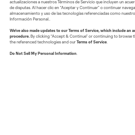
actualizaciones a nuestros Términos de Servicio que incluyen un acuer
de disputas. Al hacer clic en “Aceptar y Continuar” o continuar navegan
almacenamiento y uso de las tecnologías referenciadas como nuestro
Leagues Cup
Legal
Información Personal..
We’ve also made updates to our
Terms of Service
, which include an a
Historia
Política de privacidad
procedure.
By clicking “Accept & Continue” or continuing to browse th
Calendario
Términos de servicio
the referenced technologies and our
Terms of Service
.
Boletos
No vender ni compartir mi
información personal
Do Not Sell My Personal Information
.
Recursos para los medios
Patrocinadores Oficiales
Reglamentos del Torneo
Términos de servicio
Política de privacidad