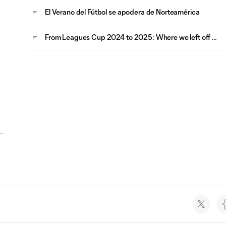
El Verano del Fútbol se apodera de Norteamérica
From Leagues Cup 2024 to 2025: Where we left off …
el
Social
accounts