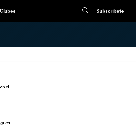
 Clubes
Subscribete
en el
agues