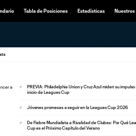
ndario
Tabla de Posiciones
Estadísticas
Nuestros
ats
PREVIA: Philadelphia Union y Cruz Azul miden su impulso 
inicio de Leagues Cup
Jóvenes promesas a seguir en la Leagues Cup 2026
De Fiebre Mundialista a Rivalidad de Clubes: Por Qué Le
Cup es el Próximo Capítulo del Verano