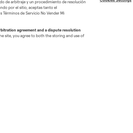
do de arbitraje y un procedimiento de resolución
do por el sitio, aceptas tanto el
s Términos de Servicio No Vender Mi
Social
rbitration agreement and a dispute resolution
Instagram
e site, you agree to both the storing and use of
Twitter
Facebook
TikTok
Youtube
Whatsapp
No vender ni compartir mi información personal
Cookies Settin