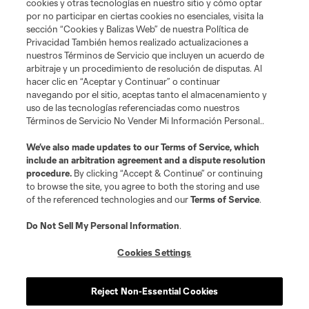
cookies y otras tecnologías en nuestro sitio y cómo optar
por no participar en ciertas cookies no esenciales, visita la
sección “Cookies y Balizas Web” de nuestra Política de
Privacidad También hemos realizado actualizaciones a
nuestros Términos de Servicio que incluyen un acuerdo de
arbitraje y un procedimiento de resolución de disputas. Al
hacer clic en “Aceptar y Continuar” o continuar
navegando por el sitio, aceptas tanto el almacenamiento y
uso de las tecnologías referenciadas como nuestros
Términos de Servicio No Vender Mi Información Personal..
We’ve also made updates to our
Terms of Service
, which
include an arbitration agreement and a dispute resolution
procedure.
By clicking “Accept & Continue” or continuing
Términos de servicio
Política de privacidad
to browse the site, you agree to both the storing and use
No vender ni compartir mi información personal
Cookies Settings
of the referenced technologies and our
Terms of Service
.
©2026 Soccer United Marketing, LLC. El nombre y el logotipo de Leagues
Cup son marcas registradas. Cualquier uso no autorizado está prohibido.
Do Not Sell My Personal Information
.
Cookies Settings
Reject Non-Essential Cookies