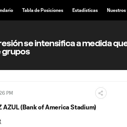
ndario
Tabla de Posiciones
Estadísticas
Nuestros
esión se intensifica a medida qu
e grupos
:26 PM
AZUL (Bank of America Stadium)
R