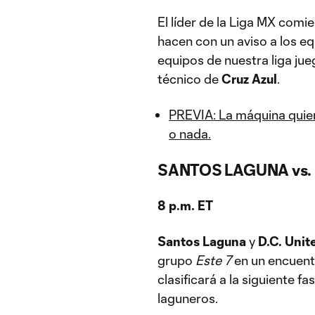
El líder de la Liga MX comi
hacen con un aviso a los e
equipos de nuestra liga ju
técnico de
Cruz Azul
.
PREVIA: La máquina quie
o nada.
SANTOS LAGUNA vs. D
8 p.m. ET
Santos Laguna
y
D.C. Unit
grupo
Este 7
en un encuentr
clasificará a la siguiente 
laguneros.