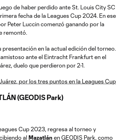
 luego de haber perdido ante St. Louis City SC
primera fecha de la Leagues Cup 2024. En ese
o por Peter Luccin comenzó ganando por la
le remontó.
u presentación en la actual edición del torneo.
amistoso ante el Eintracht Frankfurt en el
rez, duelo que perdieron por 2-1.
Juárez, por los tres puntos en la Leagues Cup
TLÁN (GEODIS Park)
 Leagues Cup 2023, regresa al torneo y
cibiendo al
Mazatlán
en GEODIS Park, como