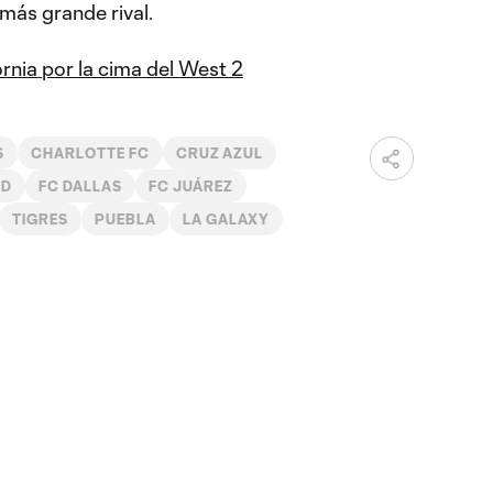
más grande rival.
rnia por la cima del West 2
S
CHARLOTTE FC
CRUZ AZUL
ED
FC DALLAS
FC JUÁREZ
TIGRES
PUEBLA
LA GALAXY