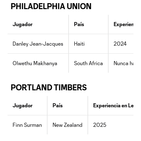
PHILADELPHIA UNION
Jugador
País
Experienci
Danley Jean-Jacques
Haiti
2024
Olwethu Makhanya
South Africa
Nunca ha j
PORTLAND TIMBERS
Jugador
País
Experiencia en Leag
Finn Surman
New Zealand
2025