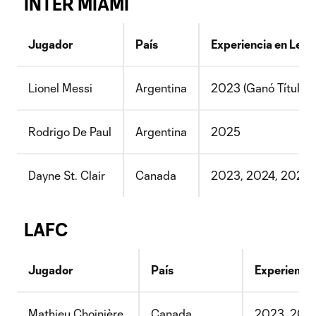
INTER MIAMI
Jugador
País
Experiencia en Lea
Lionel Messi
Argentina
2023 (Ganó Título +
Rodrigo De Paul
Argentina
2025
Dayne St. Clair
Canada
2023, 2024, 2025 (
LAFC
Jugador
País
Experienci
Mathieu Choinière
Canada
2023, 2024