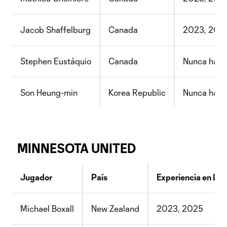
Jacob Shaffelburg
Canada
2023, 2024 
Stephen Eustáquio
Canada
Nunca ha j
Son Heung-min
Korea Republic
Nunca ha j
MINNESOTA UNITED
Jugador
País
Experiencia en Le
Michael Boxall
New Zealand
2023, 2025