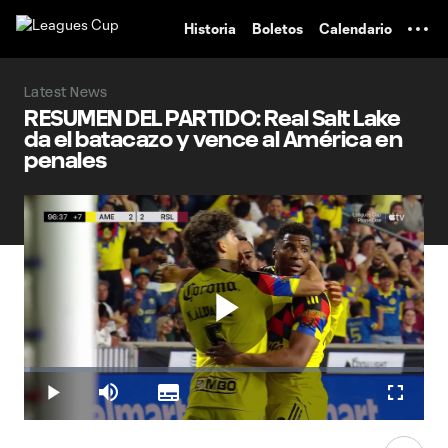
TENT
Historia
Boletos
Calendario
Latest News
RESUMEN DEL PARTIDO: Real Salt Lake
da el batacazo y vence al América en
penales
Play
Loaded
:
1.38%
Play
Mute
Subtitles
Fullscr