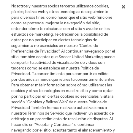
Nosotros y nuestros socios terceros utilizamos cookies,
píxeles, balizas web y otras tecnologías de seguimiento
para diversos fines, como hacer que el sitio web funcione
como se pretende, mejorar la navegación del sitio,
entender cómo te relacionas con el sitio y ayudar en los
esfuerzos de marketing. Te ofrecemos la posibilidad de
optar por no participar en ciertas tecnologías de
seguimiento no esenciales en nuestro "Centro de
Preferencias de Privacidad". Al continuar navegando por el
sitio, también aceptas que Soccer United Marketing puede
compartir tu actividad de visualización de videos con
terceros como se establece en nuestra Política de
Privacidad. Tu consentimiento para compartir es válido
por dos años a menos que retires tu consentimiento antes.
Términos de servicio
Política de privacidad
Para obtener más información sobre cómo utilizamos las
No vender ni compartir mi información personal
Cookies Settings
cookies y otras tecnologías en nuestro sitio y cómo optar
©2026 Soccer United Marketing, LLC. El nombre y el logotipo de Leagues
por no participar en ciertas cookies no esenciales, visita la
Cup son marcas registradas. Cualquier uso no autorizado está prohibido.
sección “Cookies y Balizas Web” de nuestra Política de
Privacidad También hemos realizado actualizaciones a
nuestros Términos de Servicio que incluyen un acuerdo de
arbitraje y un procedimiento de resolución de disputas. Al
hacer clic en “Aceptar y Continuar” o continuar
navegando por el sitio, aceptas tanto el almacenamiento y