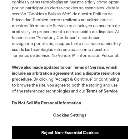
cookies y otras tecnologías en nuestro sitio y cómo optar
por no participar en ciertas cookies no esenciales, visita la
sección “Cookies y Balizas Web” de nuestra Política de
Privacidad También hemos realizado actualizaciones a
nuestros Términos de Servicio que incluyen un acuerdo de
arbitraje y un procedimiento de resolución de disputas. Al
hacer clic en “Aceptar y Continuar” o continuar
navegando por el sitio, aceptas tanto el almacenamiento y
uso de las tecnologías referenciadas como nuestros
Términos de Servicio No Vender Mi Información Personal..
Términos de servicio
Política de privacidad
We’ve also made updates to our
Terms of Service
, which
include an arbitration agreement and a dispute resolution
No vender ni compartir mi información personal
Cookies Settings
procedure.
By clicking “Accept & Continue” or continuing
©2026 Soccer United Marketing, LLC. El nombre y el logotipo de Leagues
to browse the site, you agree to both the storing and use
Cup son marcas registradas. Cualquier uso no autorizado está prohibido.
of the referenced technologies and our
Terms of Service
.
Do Not Sell My Personal Information
.
Cookies Settings
Reject Non-Essential Cookies