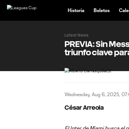
TENT
Historia
Boletos
Cale
Latest News
PREVIA: Sin Mess
triunfo clave pa
Wednesday, Aug 6, 2025, 07
César Arreola
El Inter de Miami busca el 