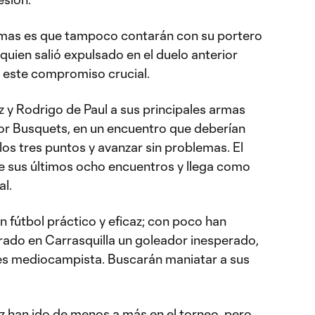
Pumas es que tampoco contarán con su portero
, quien salió expulsado en el duelo anterior
á este compromiso crucial.
z y Rodrigo de Paul a sus principales armas
r Busquets, en un encuentro que deberían
os tres puntos y avanzar sin problemas. El
de sus últimos ocho encuentros y llega como
al.
fútbol práctico y eficaz; con poco han
ado en Carrasquilla un goleador inesperado,
 es mediocampista. Buscarán maniatar a sus
ez han ido de menos a más en el torneo, pero