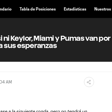
ndario
Tabla de Posiciones
Estadísticas
Nuestros
i ni Keylor, Miami y Pumas van por
ra sus esperanzas
:04 AM
pase a la siguiente ronda, pero no tendrá un