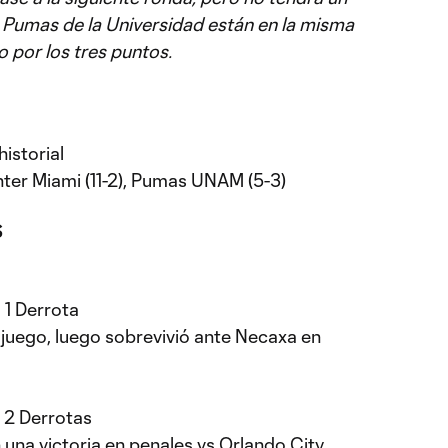
los Pumas de la Universidad están en la misma
o por los tres puntos.
istorial
ter Miami (11-2), Pumas UNAM (5-3)
S
 1 Derrota
r juego, luego sobrevivió ante Necaxa en
, 2 Derrotas
una victoria en penales vs Orlando City,