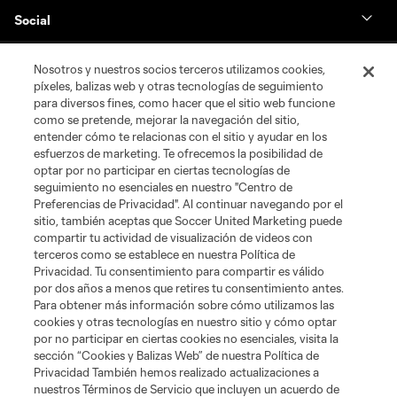
Social
Nosotros y nuestros socios terceros utilizamos cookies,
píxeles, balizas web y otras tecnologías de seguimiento
para diversos fines, como hacer que el sitio web funcione
como se pretende, mejorar la navegación del sitio,
entender cómo te relacionas con el sitio y ayudar en los
esfuerzos de marketing. Te ofrecemos la posibilidad de
optar por no participar en ciertas tecnologías de
seguimiento no esenciales en nuestro "Centro de
Preferencias de Privacidad". Al continuar navegando por el
sitio, también aceptas que Soccer United Marketing puede
compartir tu actividad de visualización de videos con
terceros como se establece en nuestra Política de
Privacidad. Tu consentimiento para compartir es válido
por dos años a menos que retires tu consentimiento antes.
Términos de servicio
Política de privacidad
Para obtener más información sobre cómo utilizamos las
No vender ni compartir mi información personal
Cookies Settings
cookies y otras tecnologías en nuestro sitio y cómo optar
©2026 Soccer United Marketing, LLC. El nombre y el logotipo de Leagues
por no participar en ciertas cookies no esenciales, visita la
Cup son marcas registradas. Cualquier uso no autorizado está prohibido.
sección “Cookies y Balizas Web” de nuestra Política de
Privacidad También hemos realizado actualizaciones a
nuestros Términos de Servicio que incluyen un acuerdo de