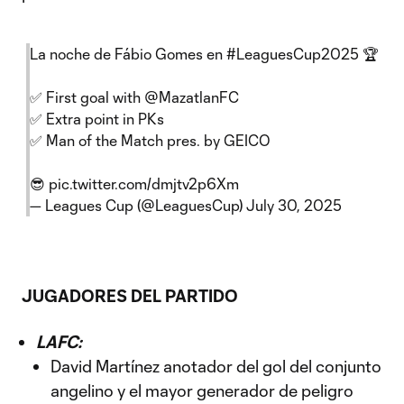
La noche de Fábio Gomes en
#LeaguesCup2025
🏆
✅ First goal with
@MazatlanFC
✅ Extra point in PKs
✅ Man of the Match pres. by GEICO
😎
pic.twitter.com/dmjtv2p6Xm
— Leagues Cup (@LeaguesCup)
July 30, 2025
JUGADORES DEL PARTIDO
LAFC:
David Martínez anotador del gol del conjunto
angelino y el mayor generador de peligro