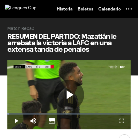
TENT
Historia
Boletos
Calendario
Match Recap
RESUMEN DEL PARTIDO: Mazatlán le
arrebata la victoria a LAFC en una
extensa tanda de penales
Play
Loaded
:
1.41%
Play
Mute
Subtitles
Fullscr