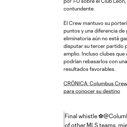
por 1-0 sobre el Club León
contundente.
El Crew mantuvo su portería
puntos y una diferencia de 
eliminatoria aún no está g
disputar su tercer partido
amplio. Incluso clubes qu
podrían rebasarlos con una
resultados favorables.
CRÓNICA: Columbus Crew v
para conocer su destino
Final whistle ⚽
@Colum
of other MLS teams, mi