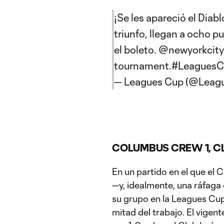
¡Se les apareció el Diabl
triunfo, llegan a ocho p
el boleto.
@newyorkcity
tournament.
#Leagues
— Leagues Cup (@Leag
COLUMBUS CREW 1, CL
En un partido en el que el
—y, idealmente, una ráfaga
su grupo en la Leagues Cup,
mitad del trabajo. El vigen