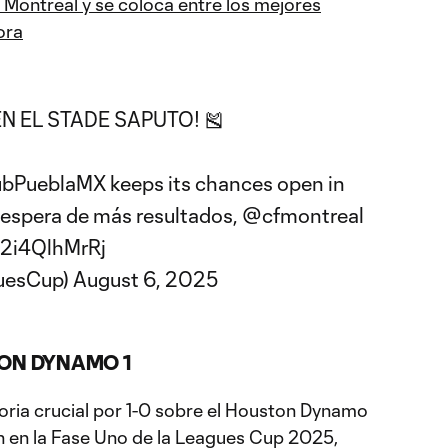
Montreal y se coloca entre los mejores
ora
N EL STADE SAPUTO! 🎽
bPueblaMX
keeps its chances open in
 espera de más resultados,
@cfmontreal
/2i4QlhMrRj
uesCup)
August 6, 2025
TON DYNAMO 1
oria crucial por 1-0 sobre el Houston Dynamo
ón en la Fase Uno de la Leagues Cup 2025,