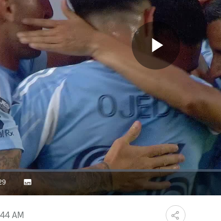
Play
Video
29
Subtitles
ration
:44 AM