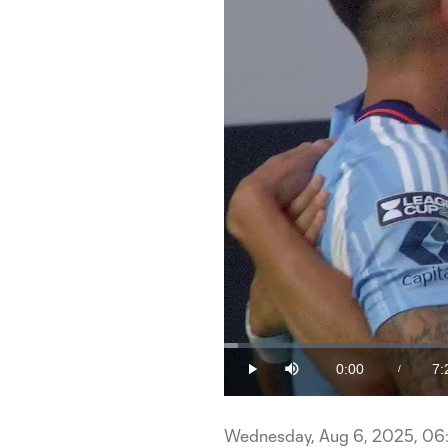
Loaded
:
1.32%
0:00
7:
/
Play
Mute
Current
Du
Time
Wednesday, Aug 6, 2025, 06