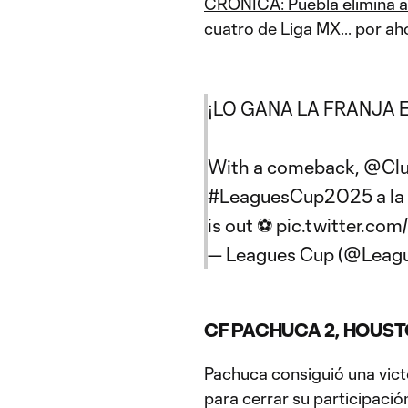
CRÓNICA: Puebla elimina a 
cuatro de Liga MX... por ah
¡LO GANA LA FRANJA E
With a comeback,
@Clu
#LeaguesCup2025
a la
is out ⚽️
pic.twitter.com
— Leagues Cup (@Leag
CF PACHUCA 2, HOUS
Pachuca consiguió una vict
para cerrar su participaci