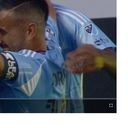
Difundir
Fullscreen
a
Chromecast