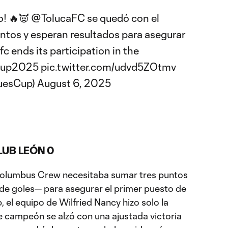
o! 🔥👿
@TolucaFC
se quedó con el
untos y esperan resultados para asegurar
fc
ends its participation in the
Cup2025
pic.twitter.com/udvd5ZOtmv
uesCup)
August 6, 2025
UB LEÓN 0
 Columbus Crew necesitaba sumar tres puntos
 de goles— para asegurar el primer puesto de
 el equipo de Wilfried Nancy hizo solo la
te campeón se alzó con una ajustada victoria