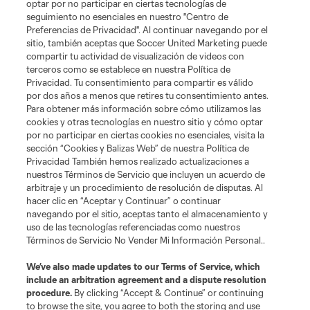
optar por no participar en ciertas tecnologías de
Leagues Cup
seguimiento no esenciales en nuestro "Centro de
Preferencias de Privacidad". Al continuar navegando por el
sitio, también aceptas que Soccer United Marketing puede
Legal
compartir tu actividad de visualización de videos con
terceros como se establece en nuestra Política de
Privacidad. Tu consentimiento para compartir es válido
Social
por dos años a menos que retires tu consentimiento antes.
Para obtener más información sobre cómo utilizamos las
cookies y otras tecnologías en nuestro sitio y cómo optar
por no participar en ciertas cookies no esenciales, visita la
sección “Cookies y Balizas Web” de nuestra Política de
Privacidad También hemos realizado actualizaciones a
nuestros Términos de Servicio que incluyen un acuerdo de
arbitraje y un procedimiento de resolución de disputas. Al
hacer clic en “Aceptar y Continuar” o continuar
navegando por el sitio, aceptas tanto el almacenamiento y
uso de las tecnologías referenciadas como nuestros
Términos de Servicio No Vender Mi Información Personal..
We’ve also made updates to our
Terms of Service
, which
include an arbitration agreement and a dispute resolution
procedure.
By clicking “Accept & Continue” or continuing
Términos de servicio
Política de privacidad
to browse the site, you agree to both the storing and use