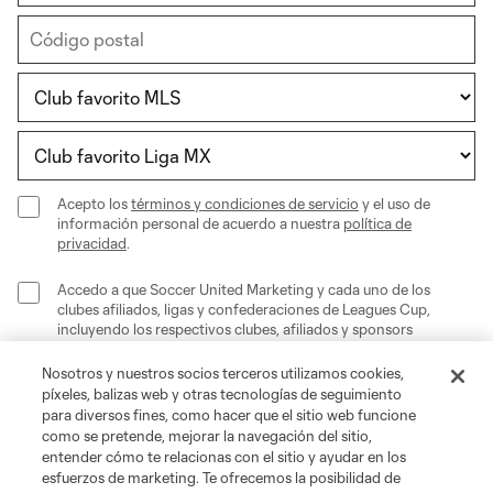
Acepto los
términos y condiciones de servicio
y el uso de
información personal de acuerdo a nuestra
política de
privacidad
.
Accedo a que Soccer United Marketing y cada uno de los
clubes afiliados, ligas y confederaciones de Leagues Cup,
incluyendo los respectivos clubes, afiliados y sponsors
podrán acceder a mi información para recibir todo tipo de
comunicaciones, avisos y mensajes con fines publicitarios,
Nosotros y nuestros socios terceros utilizamos cookies,
comerciales y promocionales de acuerdo a nuestra política
píxeles, balizas web y otras tecnologías de seguimiento
de privacidad y términos de uso.
para diversos fines, como hacer que el sitio web funcione
como se pretende, mejorar la navegación del sitio,
entender cómo te relacionas con el sitio y ayudar en los
esfuerzos de marketing. Te ofrecemos la posibilidad de