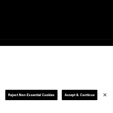
Mejores
Jugadas: Cruz
10:06
Azul vs.
Philadelphia
Union | 6 de
Agosto, 2026
Gol: A. Gutman vs. NCX,
0:58
69'
gs
Gol: J. Rosales vs. TIJ, 16'
0:35
no autorizado está prohibido.
Gol: J. Paradela vs. PHI, 3'
0:54
Reject Non-Essential Cookies
Accept & Continue
Gol: D. Bouanga vs. GDL,
0:33
38'