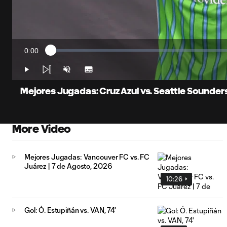
0:00
Loaded
:
Current
1.38%
Time
Play
Unmute
Subtitles
Mejores Jugadas: Cruz Azul vs. Seattle Sounders 
More Video
Mejores Jugadas: Vancouver FC vs. FC
Juárez | 7 de Agosto, 2026
10:26
Gol: Ó. Estupiñán vs. VAN, 74'