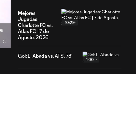
Mejores
Jugadas:
10:29
Charlotte FC vs.
08
Atlas FC | 7 de
ration
Agosto, 2026
dir
Fullscreen
mecast
Gol: L. Abada vs. ATS, 78'
1:00
Gol: P. Bucha vs. PUM,
1:04
45+1'
Gol: B. Méndez vs. PAC, 19'
0:43
Mejores
Jugadas:
10:29