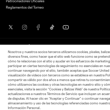
Patrocinadores Oficiales
Reglamentos del Torneo
Nosotros y nuestros socios terceros utilizamos cookies, píxeles, baliz
Términos de servicio
Política de privacidad
diversos fines, como hacer que el sitio web funcione como se pretende
cómo te relacionas con el sitio y ayudar en los esfuerzos de marketing
participar en ciertas tecnologías de seguimiento no esenciales en nues
©2026 Soccer United Marketing, LLC. El nombre
continuar navegando por el sitio, también aceptas que Soccer United
visualización de videos con terceros como se establece en nuestra Pol
compartir es válido por dos años a menos que retires tu consentimie
cómo utilizamos las cookies y otras tecnologías en nuestro sitio y cóm
esenciales, visita la sección “Cookies y Balizas Web” de nuestra Polít
actualizaciones a nuestros Términos de Servicio que incluyen un acuer
de disputas. Al hacer clic en “Aceptar y Continuar” o continuar navegan
almacenamiento y uso de las tecnologías referenciadas como nuestro
Información Personal..