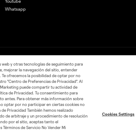
Youtube
Whatsapp
as web y otras tecnologías de seguimiento para
No vender ni compartir mi información personal
Cookies Settin
, mejorar la navegación del sitio, entender
. Te ofrecemos la posibilidad de optar por no
tro "Centro de Preferencias de Privacidad". Al
 y el logotipo de Leagues Cup son marcas registradas. Cualquier uso 
 Marketing puede compartir tu actividad de
ítica de Privacidad. Tu consentimiento para
nto antes. Para obtener más información sobre
o optar por no participar en ciertas cookies no
ica de Privacidad También hemos realizado
Cookies Settings
do de arbitraje y un procedimiento de resolución
do por el sitio, aceptas tanto el
s Términos de Servicio No Vender Mi