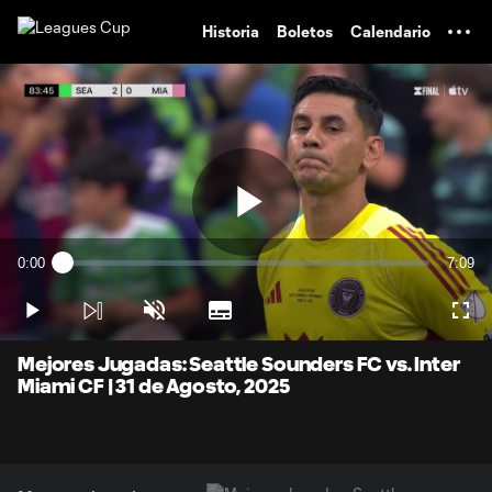
TENT
Historia
Boletos
Calendario
Play
0:00
7:09
Loaded
:
Current
Durati
1.38%
Time
Play
Unmute
Subtitles
Full
Video
Mejores Jugadas: Seattle Sounders FC vs. Inter
Miami CF | 31 de Agosto, 2025