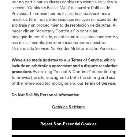
por no participar en ciertas cookies no esenciales, visita la
sección “Cookies y Balizas Web” de nuestra Política de
Privacidad También hemos realizado actualizaciones a
nuestros Términos de Servicio que incluyen un acuerdo de
arbitraje y un procedimiento de resolución de disputas. Al
hacer clic en “Aceptar y Continuar” o continuar
navegando por el sitio, aceptas tanto el almacenamiento y
uso de las tecnologías referenciadas como nuestros
Términos de Servicio No Vender Mi Información Personal..
We’ve also made updates to our
Terms of Service
, which
include an arbitration agreement and a dispute resolution
procedure.
By clicking “Accept & Continue” or continuing
Términos de servicio
Política de privacidad
to browse the site, you agree to both the storing and use
No vender ni compartir mi información personal
Cookies Settings
of the referenced technologies and our
Terms of Service
.
©2026 Soccer United Marketing, LLC. El nombre y el logotipo de Leagues
Cup son marcas registradas. Cualquier uso no autorizado está prohibido.
Do Not Sell My Personal Information
.
Cookies Settings
Reject Non-Essential Cookies