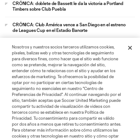
CRÓNICA: doblete de Bassett le da la victoria a Portland
Timbers sobre Club Puebla
CRÓNICA: Club América vence a San Diego en el estreno
de Leagues Cup en el Estadio Banorte
CRÓNICA: Austin arranca su Leagues Cup 2026 con una
Nosotros y nuestros socios terceros utilizamos cookies,
victoria sobre Tijuana
píxeles, balizas web y otras tecnologías de seguimiento
para diversos fines, como hacer que el sitio web funcione
como se pretende, mejorar la navegación del sitio,
CRÓNICA: Chicago Fire apaga al Necaxa en su estreno
entender cómo te relacionas con el sitio y ayudar en los
de Leagues Cup
esfuerzos de marketing. Te ofrecemos la posibilidad de
optar por no participar en ciertas tecnologías de
Leagues Cup
seguimiento no esenciales en nuestro "Centro de
Preferencias de Privacidad". Al continuar navegando por el
sitio, también aceptas que Soccer United Marketing puede
Legal
compartir tu actividad de visualización de videos con
terceros como se establece en nuestra Política de
Privacidad. Tu consentimiento para compartir es válido
Social
por dos años a menos que retires tu consentimiento antes.
Para obtener más información sobre cómo utilizamos las
cookies y otras tecnologías en nuestro sitio y cómo optar