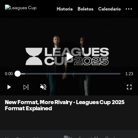
TENT
Historia
Boletos
Calendario
Play
0:00
1:23
Loaded
:
Current
Durati
7.15%
Time
Play
Unmute
Full
Video
New Format, More Rivalry - Leagues Cup 2025
Format Explained