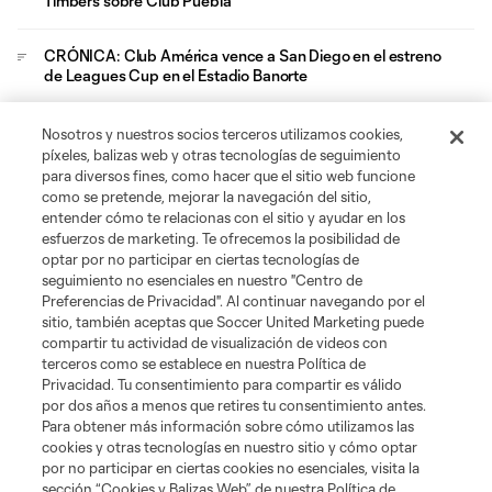
Timbers sobre Club Puebla
CRÓNICA: Club América vence a San Diego en el estreno
de Leagues Cup en el Estadio Banorte
CRÓNICA: Austin arranca su Leagues Cup 2026 con una
Nosotros y nuestros socios terceros utilizamos cookies,
victoria sobre Tijuana
píxeles, balizas web y otras tecnologías de seguimiento
para diversos fines, como hacer que el sitio web funcione
como se pretende, mejorar la navegación del sitio,
CRÓNICA: Chicago Fire apaga al Necaxa en su estreno
entender cómo te relacionas con el sitio y ayudar en los
de Leagues Cup
esfuerzos de marketing. Te ofrecemos la posibilidad de
optar por no participar en ciertas tecnologías de
Leagues Cup
seguimiento no esenciales en nuestro "Centro de
Preferencias de Privacidad". Al continuar navegando por el
sitio, también aceptas que Soccer United Marketing puede
Legal
compartir tu actividad de visualización de videos con
terceros como se establece en nuestra Política de
Privacidad. Tu consentimiento para compartir es válido
Social
por dos años a menos que retires tu consentimiento antes.
Para obtener más información sobre cómo utilizamos las
cookies y otras tecnologías en nuestro sitio y cómo optar
por no participar en ciertas cookies no esenciales, visita la
sección “Cookies y Balizas Web” de nuestra Política de