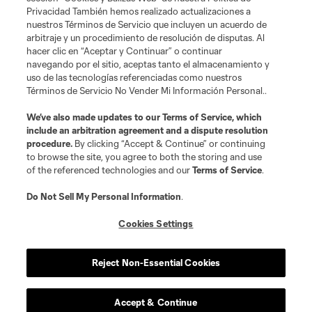
Privacidad También hemos realizado actualizaciones a
nuestros Términos de Servicio que incluyen un acuerdo de
arbitraje y un procedimiento de resolución de disputas. Al
hacer clic en “Aceptar y Continuar” o continuar
navegando por el sitio, aceptas tanto el almacenamiento y
uso de las tecnologías referenciadas como nuestros
Términos de Servicio No Vender Mi Información Personal..
We’ve also made updates to our
Terms of Service
, which
include an arbitration agreement and a dispute resolution
procedure.
By clicking “Accept & Continue” or continuing
Términos de servicio
Política de privacidad
to browse the site, you agree to both the storing and use
No vender ni compartir mi información personal
Cookies Settings
of the referenced technologies and our
Terms of Service
.
©2026 Soccer United Marketing, LLC. El nombre y el logotipo de Leagues
Cup son marcas registradas. Cualquier uso no autorizado está prohibido.
Do Not Sell My Personal Information
.
Cookies Settings
Reject Non-Essential Cookies
Accept & Continue