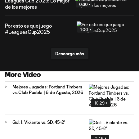
Leagues Cup 2025: Lo mejor
0:30
de los mejores
Por esto es que juego
1:00
#LeaguesCup2025
Descarga más
More Video
Mejores Jugadas: Portland Timbers
vs. Club Puebla | 6 de Agosto, 2026
10:29
Gol: I. Violante vs. SD, 45+2'
0:46