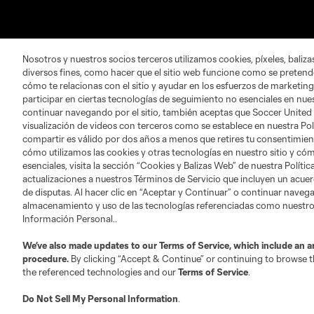
Nosotros y nuestros socios terceros utilizamos cookies, píxeles, baliz
Sobre Campeones Cup
Redes Sociales
diversos fines, como hacer que el sitio web funcione como se pretende
cómo te relacionas con el sitio y ayudar en los esfuerzos de marketing
participar en ciertas tecnologías de seguimiento no esenciales en nues
Historia
Facebook
continuar navegando por el sitio, también aceptas que Soccer United
Noticias
Instagram
visualización de videos con terceros como se establece en nuestra Pol
compartir es válido por dos años a menos que retires tu consentimie
Calendario y Boletos
Twitter
cómo utilizamos las cookies y otras tecnologías en nuestro sitio y cóm
esenciales, visita la sección “Cookies y Balizas Web” de nuestra Polít
actualizaciones a nuestros Términos de Servicio que incluyen un acuer
de disputas. Al hacer clic en “Aceptar y Continuar” o continuar navegan
almacenamiento y uso de las tecnologías referenciadas como nuestro
Información Personal..
We’ve also made updates to our
Terms of Service
, which include an a
procedure.
By clicking “Accept & Continue” or continuing to browse th
Términos de servicio
Política de privacidad
No vende
the referenced technologies and our
Terms of Service
.
©2026 Soccer United Marketing, LLC. El nombre y el logot
Do Not Sell My Personal Information
.