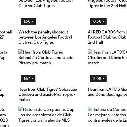
1:56
0:56
otball
Watch the penalty shootout
All RED CARDS from 
27,
between Los Angeles Football
Football Club vs. Club 
Club vs. Club Tigres
2nd Half
1:57
2:06
a
Hear from Club Tigres' Sebastián
Hear from LAFC'S Gior
Cup
Córdova and Guido Pizarro pre-
and Dénis Bouanga p
match