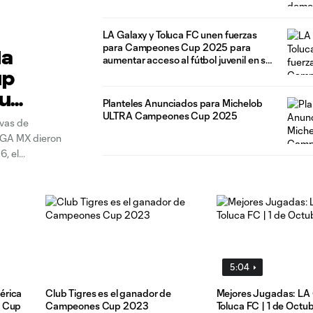
González previa a Campeones Cup
LA Galaxy y Toluca FC unen fuerzas
para Campeones Cup 2025 para
la
aumentar acceso al fútbol juvenil en sus
comunidades locales
up
Nu
Planteles Anunciados para Michelob
ULTRA Campeones Cup 2025
ivas de
IGA MX dieron
, el
GA MX que
5:04
érica
Club Tigres es el ganador de
Mejores Jugadas: LA 
s Cup
Campeones Cup 2023
Toluca FC | 1 de Octu