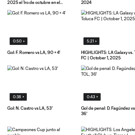
2025 el 1ro de octubre en el
2024
Dignity Health Sports Park en
Carson, California
0:50
5:21
Gol: F. Romero vs LA, 90 + 4'
HIGHLIGHTS: LA Galaxy vs. 
FC | October 1, 2025
0:38
0:43
Gol: N. Castro vs LA, 53'
Gol de penal: D. Fagúndez vs
36'