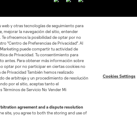
as web y otras tecnologías de seguimiento para
Legal
, mejorar la navegación del sitio, entender
. Te ofrecemos la posibilidad de optar por no
tro "Centro de Preferencias de Privacidad". Al
Términos de servicio
 Marketing puede compartir tu actividad de
Política de privacidad
ítica de Privacidad. Tu consentimiento para
nto antes. Para obtener más información sobre
No vender ni compartir mi
información personal
o optar por no participar en ciertas cookies no
ica de Privacidad También hemos realizado
Cookies Settings
do de arbitraje y un procedimiento de resolución
do por el sitio, aceptas tanto el
s Términos de Servicio No Vender Mi
rbitration agreement and a dispute resolution
e site, you agree to both the storing and use of
r ni compartir mi información personal
ipo de Leagues Cup son marcas registradas. Cualquier uso no autoriz