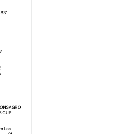
3'
 CONSAGRÓ
S CUP