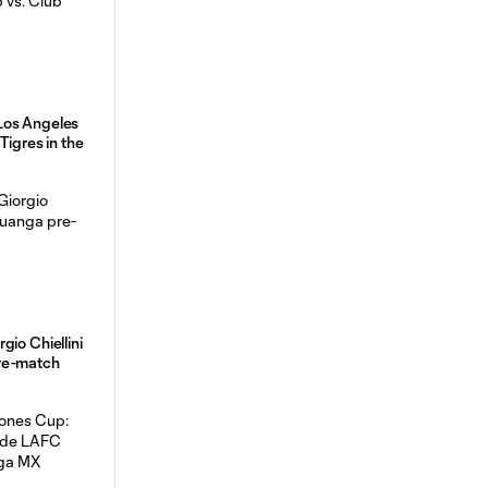
Los Angeles
Tigres in the
gio Chiellini
re-match