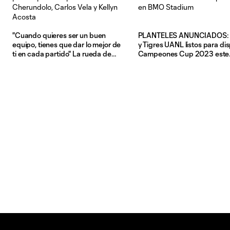
"Cuando quieres ser un buen
PLANTELES ANUNCIADOS:
equipo, tienes que dar lo mejor de
y Tigres UANL listos para di
ti en cada partido" La rueda de
Campeones Cup 2023 este
prensa previa al partido de Steve
miércoles 27 de septiembre
Cherundolo, Carlos Vela y Kellyn
BMO Stadium
Acosta