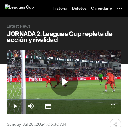
TENT
Historia
Boletos
Calendario
Latest News
JORNADA 2: Leagues Cup repleta de
acción y rivalidad
Play
Loaded
:
1.42%
Play
Mute
Subtitles
Fullscr
Video
Sunday, Jul 28, 2024, 05:30 AM