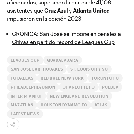
aficionados, superando la marca de 41,108
asistentes que
Cruz Azul
y
Atlanta United
impusieron en la edición 2023.
CRÓNICA: San José se impone en penales a
Chivas en partido récord de Leagues Cup
LEAGUES CUP
GUADALAJARA
SAN JOSE EARTHQUAKES
ST. LOUIS CITY SC
FC DALLAS
RED BULL NEW YORK
TORONTO FC
PHILADELPHIA UNION
CHARLOTTE FC
PUEBLA
INTER MIAMI CF
NEW ENGLAND REVOLUTION
MAZATLÁN
HOUSTON DYNAMO FC
ATLAS
LATEST NEWS