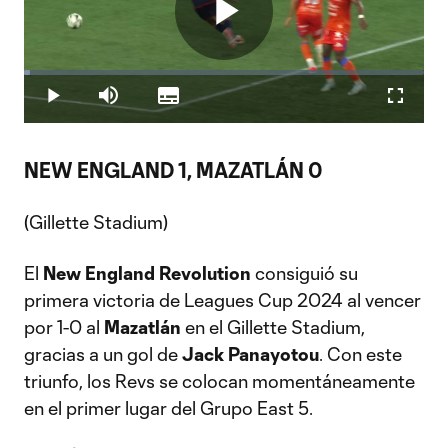
Play
Loaded
:
1.43%
Play
Mute
Subtitles
Fullscr
Video
NEW ENGLAND 1, MAZATLÁN 0
(Gillette Stadium)
El
New England Revolution
consiguió su
primera victoria de Leagues Cup 2024 al vencer
por 1-0 al
Mazatlán
en el Gillette Stadium,
gracias a un gol de
Jack Panayotou
. Con este
triunfo, los Revs se colocan momentáneamente
en el primer lugar del Grupo East 5.