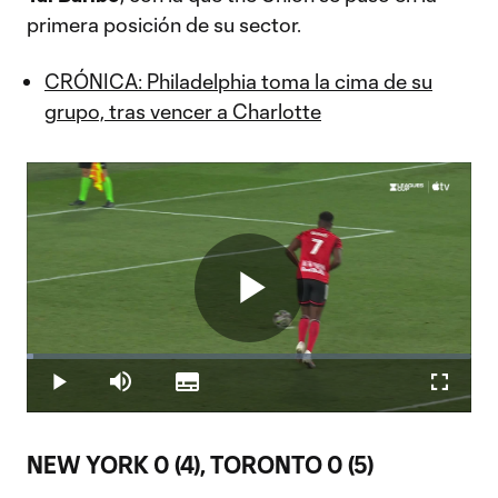
primera posición de su sector.
CRÓNICA: Philadelphia toma la cima de su
grupo, tras vencer a Charlotte
Play
Loaded
:
1.41%
Play
Mute
Subtitles
Fullscr
Video
NEW YORK 0 (4), TORONTO 0 (5)