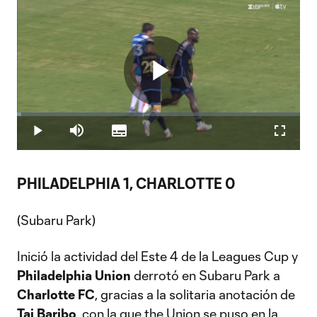
Play
Loaded
:
1.39%
Play
Mute
Subtitles
Fullscr
Video
PHILADELPHIA 1, CHARLOTTE 0
(Subaru Park)
Inició la actividad del Este 4 de la Leagues Cup y
Philadelphia Union
derrotó en Subaru Park a
Charlotte FC
, gracias a la solitaria anotación de
Tai Baribo
, con la que the Union se puso en la