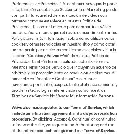
Preferencias de Privacidad". Al continuar navegando por el
sitio, también aceptas que Soccer United Marketing puede
Términos de servicio
Política de privacidad
compartir tu actividad de visualización de videos con
No vender ni compartir mi información personal
Cookies Settings
terceros como se establece en nuestra Política de
Privacidad. Tu consentimiento para compartir es válido
©2026 Soccer United Marketing, LLC. El nombre y el logotipo de Leagues
Cup son marcas registradas. Cualquier uso no autorizado está prohibido.
por dos años a menos que retires tu consentimiento antes.
Para obtener más información sobre cómo utilizamos las
cookies y otras tecnologías en nuestro sitio y cómo optar
por no participar en ciertas cookies no esenciales, visita la
sección “Cookies y Balizas Web” de nuestra Política de
Privacidad También hemos realizado actualizaciones a
nuestros Términos de Servicio que incluyen un acuerdo de
arbitraje y un procedimiento de resolución de disputas. Al
hacer clic en “Aceptar y Continuar” o continuar
navegando por el sitio, aceptas tanto el almacenamiento y
uso de las tecnologías referenciadas como nuestros
Términos de Servicio No Vender Mi Información Personal..
We’ve also made updates to our
Terms of Service
, which
include an arbitration agreement and a dispute resolution
procedure.
By clicking “Accept & Continue” or continuing
to browse the site, you agree to both the storing and use
of the referenced technologies and our
Terms of Service
.