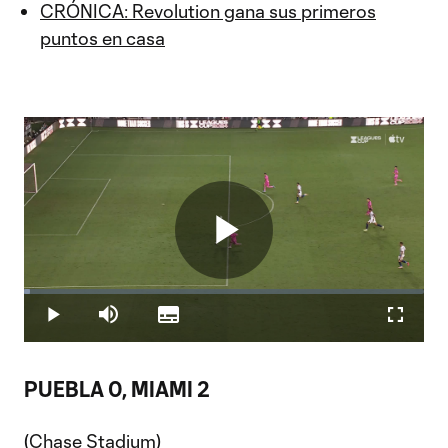
CRÓNICA: Revolution gana sus primeros
puntos en casa
Play
Loaded
:
1.52%
Play
Mute
Subtitles
Fullscr
Video
PUEBLA 0, MIAMI 2
(Chase Stadium)