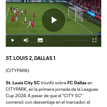
Play
Loaded
:
1.42%
Play
Mute
Subtitles
Fullscr
Video
ST. LOUIS 2, DALLAS 1
(CITYPARK)
St. Louis City SC
triunfó sobre
FC Dallas
en
CITYPARK, en la primera jornada de la Leagues
Cup 2024. A pesar de que el "CITY SC"
comenzó con desventaja en el marcador, el